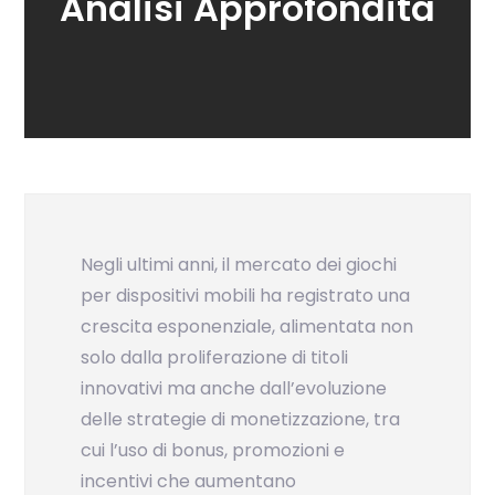
Analisi Approfondita
Negli ultimi anni, il mercato dei giochi
per dispositivi mobili ha registrato una
crescita esponenziale, alimentata non
solo dalla proliferazione di titoli
innovativi ma anche dall’evoluzione
delle strategie di monetizzazione, tra
cui l’uso di bonus, promozioni e
incentivi che aumentano