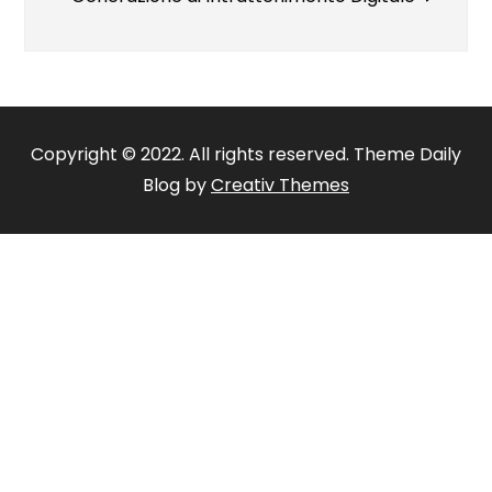
Copyright © 2022. All rights reserved. Theme Daily
Blog by
Creativ Themes