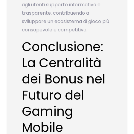
agli utenti supporto informativo e
trasparente, contribuendo a
sviluppare un ecosistema di gioco più
consapevole e competitivo.
Conclusione:
La Centralità
dei Bonus nel
Futuro del
Gaming
Mobile