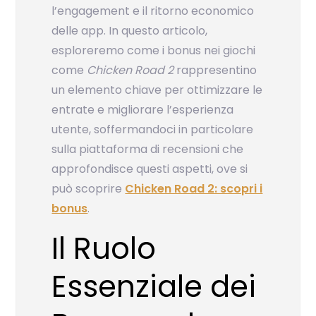
l’engagement e il ritorno economico
delle app. In questo articolo,
esploreremo come i bonus nei giochi
come
Chicken Road 2
rappresentino
un elemento chiave per ottimizzare le
entrate e migliorare l’esperienza
utente, soffermandoci in particolare
sulla piattaforma di recensioni che
approfondisce questi aspetti, ove si
può scoprire
Chicken Road 2: scopri i
bonus
.
Il Ruolo
Essenziale dei