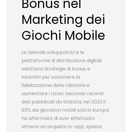
Bonus nel
Marketing dei
Giochi Mobile
Le aziende sviluppatrici e le
piattaforme di distribuzione digitali
adottano strategie di bonus e
incentivi per sostenere la
fidelizzazione della clientela e
aumentare i ricavi. Secondo recenti
dati pubblicati da Statista, nel 2023 il
65% dei giocatori mobili solo in Europa
ha affermato di aver effettuato
almeno un acquisto in-app, spesso