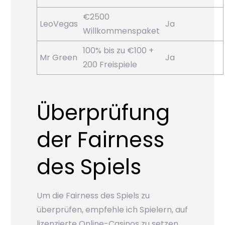
€2500
LeoVegas
Ja
Willkommenspaket
100% bis zu €100 +
Mr Green
Ja
200 Freispiele
Überprüfung
der Fairness
des Spiels
Um die Fairness des Spiels zu
überprüfen, empfehle ich Spielern, auf
lizenzierte Online-Casinos zu setzen,