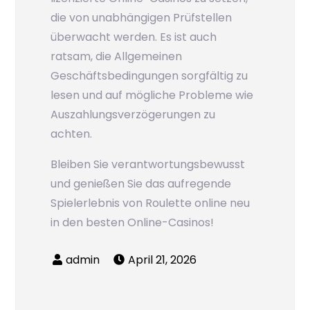
die von unabhängigen Prüfstellen
überwacht werden. Es ist auch
ratsam, die Allgemeinen
Geschäftsbedingungen sorgfältig zu
lesen und auf mögliche Probleme wie
Auszahlungsverzögerungen zu
achten.
Bleiben Sie verantwortungsbewusst
und genießen Sie das aufregende
Spielerlebnis von Roulette online neu
in den besten Online-Casinos!
April 21, 2026