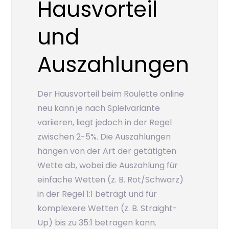
Hausvorteil
und
Auszahlungen
Der Hausvorteil beim Roulette online
neu kann je nach Spielvariante
variieren, liegt jedoch in der Regel
zwischen 2-5%. Die Auszahlungen
hängen von der Art der getätigten
Wette ab, wobei die Auszahlung für
einfache Wetten (z. B. Rot/Schwarz)
in der Regel 1:1 beträgt und für
komplexere Wetten (z. B. Straight-
Up) bis zu 35:1 betragen kann.