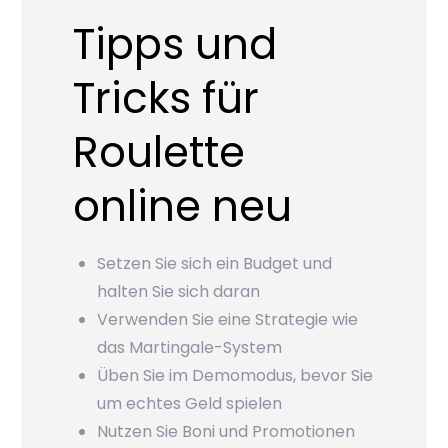
Tipps und
Tricks für
Roulette
online neu
Setzen Sie sich ein Budget und
halten Sie sich daran
Verwenden Sie eine Strategie wie
das Martingale-System
Üben Sie im Demomodus, bevor Sie
um echtes Geld spielen
Nutzen Sie Boni und Promotionen