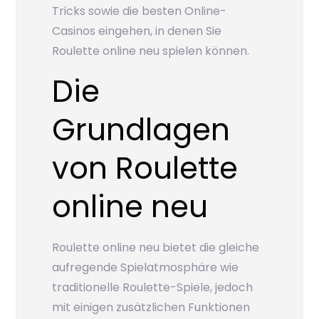
Tricks sowie die besten Online-
Casinos eingehen, in denen Sie
Roulette
online neu spielen können.
Die
Grundlagen
von Roulette
online neu
Roulette online neu bietet die gleiche
aufregende Spielatmosphäre wie
traditionelle Roulette-Spiele, jedoch
mit einigen zusätzlichen Funktionen