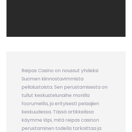
Reipas Casino on noussut yhdeksi
Suomen kiinnostavimmista
pelialustoista. Sen perustamisesta on
tullut keskustelunaihe monilla
foorumeilla, ja erityisesti pelaajien
keskuudessa. Tässä artikkelissa
käymme läpi, mitä reipas casinon
perustaminen todella tarkoittaa ja